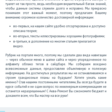
туалет не так просто, ведь необходим внушительный багаж знаний,
чтобы данные системы служили долго и исправно. Мы прекрасно
понимаем этот важный момент, поэтому предлагаем Вашему
вниманию огромное количество достоверной информации:
во-первых, на нашем сайте удобно отсортирована и доступно
описана теория;
во-вторых, тексты иллюстрированы хорошими фотографиями;
в-третьих, в дополнение ко многим статьям прилагается
видео.
Рубрик на портале много, поэтому мы сделали два вида навигации
— через обычное меню в шапке сайта и через упорядоченное по
алфавиту облако тегов в сайдбаре. Мы собираем воедино
всевозможные данные, предоставляя объективную и полезную
информацию. На достигнутых результатах мы не останавливаемся и
строим грандиозные планы на будущее! Хотите узнать какие
именно? Став нашими постоянными читателями, Вы всегда будете в
курсе событий и ни один вопрос по инженерным коммуникациям не
останется неразрешенным! С Аква-Ремонт Вы сэкономите бюджет и
докажете всем, что Вы мастер на все руки!