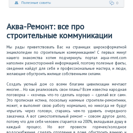
Полезные советы
0
Аква-Ремонт: все про
строительные коммуникации
Мы рады приветствовать Вас на страницах широкоформатной
энциклопедии по строительным коммуникациям! С первых минут
нашего знакомства хотим подчеркнуть: портал aqua-rmnt.com
наполнен разносторонней информацией, поэтому полезные факты,
сведения найдут для себя и профессиональные мастера, и люди,
желающие обустроить жилище собственными силами.
Создать уютный дом со всеми благами цивилизации мечтают
многие… Но как реализовать свои планы? Всем известна народная
поговорка – «хочешь что-то сделать хорошо – сделай все сам».
Это прописная истина, поскольку наемные строители-ремонтники,
может, и выполнят свою работу нормально, но никогда не будут
«прыгать через голову», стараясь чем-то удивить очередного
заказчика. А вот самостоятельный ремонт – совсем другое дело,
потому что для себя человек старается на 200%, вкладывая душу в
каждый процесс. Но вот провести горячее/холодное
водоснабжение, сделать отопление в доме, обустроить ванную и