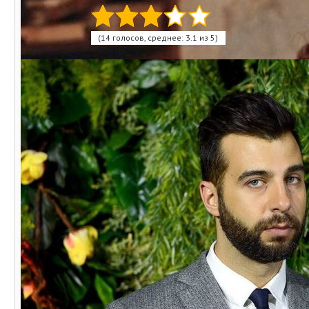
(14 голосов, среднее: 3.1 из 5)
Поделитесь с друзьями!
Похожие записи:
Тест: угадываем дома из знаменитых фильмов и
сериалов
Тест: угадываем любимые советские фильмы о сильных
женщинах
Где живёт Иван Ургант: элитные апартаменты
популярного ведущего