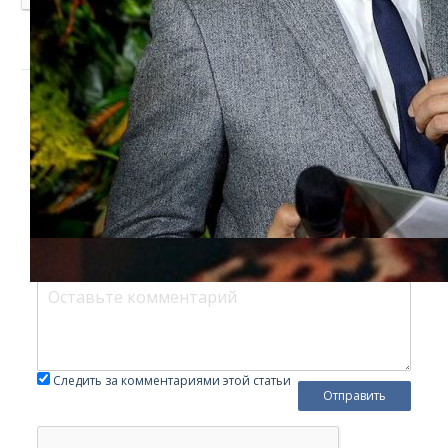
Добавить комментарий
Войти с
помощью:
Уважаемые читатели! Мы не приемлем в комментариях
мат, оскорбления других участников, спам и ссылки на
сторонние ресурсы, враждебные заявления в сторону
администрации и посетителей ресурса. Комментарии,
нарушающие правила сайта, будут удалены.
Обязательные поля отмечены *
Следить за комментариями этой статьи