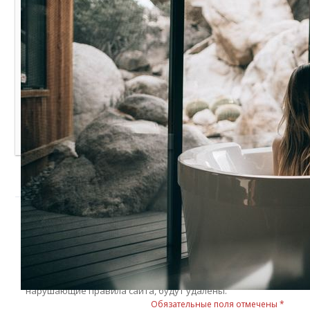
Похожие записи:
3 натуральных средства, которые легко заменят
дорогой кондиционер для белья
Как я легко вставляю выпавший шнурок в толстовку с
помощью трубочки для коктейля
Волосатая проблема: как быстро очистить слив ванны
от волос
Добавить комментарий
Войти с
помощью:
Уважаемые читатели! Мы не приемлем в комментариях
мат, оскорбления других участников, спам и ссылки на
сторонние ресурсы, враждебные заявления в сторону
администрации и посетителей ресурса. Комментарии,
нарушающие правила сайта, будут удалены.
Обязательные поля отмечены *