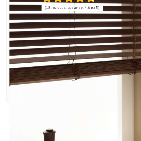
(18 голосов, среднее: 4.6 из 5)
Поделитесь с друзьями!
Похожие записи:
Как правильно выбрать водонагреватель для квартиры
и дома
Какой водонагреватель выбрать: ТОП 15 лучших
агрегатов
Как выбрать водонагреватель для дома
Добавить комментарий
Войти с
помощью:
Уважаемые читатели! Мы не приемлем в комментариях