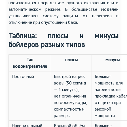
производится посредством ручного включения или в
автоматическом режиме. В большинстве моделей
устанавливают систему защиты от перегрева и
отключение при опустошении бака.
Таблица: плюсы и минусы
бойлеров разных типов
Тип
плюсы
минусы
водонагревателя
Проточный
Быстрый нагрев
Большая
воды (30 секунд
мощность для
— 3 минуты);
нагрева воды;
нет ограничения
прокладка кабе
по объёму воды;
от щитка при
компактность и
высокой
размеры.
мощности.
Накопительный
Большой объём
Большие