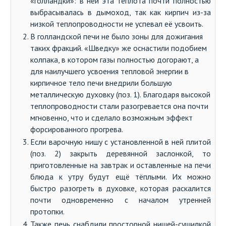
«голландки»: в ней эта теплота почти полностью
выбрасывалась в дымоход, так как кирпич из-за
низкой теплопроводности не успевал её усвоить.
В голландской печи не было зоны для дожигания
таких фракций. «Шведку» же оснастили подобием
колпака, в котором газы полностью догорают, а
для наилучшего усвоения тепловой энергии в
кирпичное тело печи внедрили большую
металлическую духовку (поз. 1). Благодаря высокой
теплопроводности стали разогревается она почти
мгновенно, что и сделало возможным эффект
форсированного прогрева.
Если варочную нишу с установленной в ней плитой
(поз. 2) закрыть деревянной заслонкой, то
приготовленные на завтрак и оставленные на печи
блюда к утру будут ещё тёплыми. Их можно
быстро разогреть в духовке, которая раскалится
почти одновременно с началом утренней
протопки.
Также печь снабдили просторной нишей-сушилкой