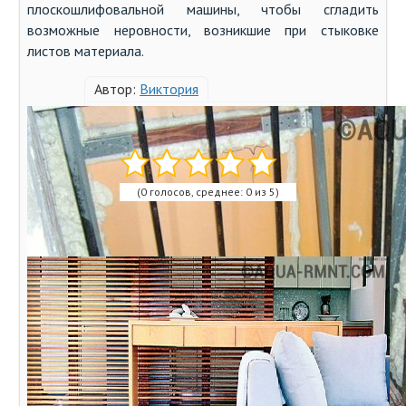
плоскошлифовальной машины, чтобы сгладить
возможные неровности, возникшие при стыковке
листов материала.
Автор:
Виктория
Оцените статью:
(0 голосов, среднее: 0 из 5)
Поделитесь с друзьями!
Похожие записи:
Карбоновый теплый пол: общий обзор системы +
технология ее установки и подключения
Теплый пол на балконе и лоджии: разбор 3-х самых
популярных вариантов устройства