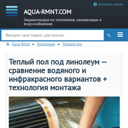
Telegram-канал
AQUA-RMNT.COM
Энциклопедия по отоплению, канализации и
водоснабжению
Aqua-Rmnt
Отопление
Теплый пол
Теплый пол под линолеум —
сравнение водяного и
инфракрасного вариантов +
технология монтажа