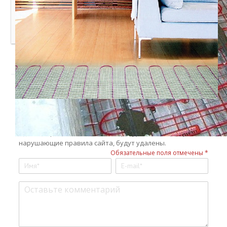
Какой теплый пол лучше выбрать: сравнительный
обзор водяных и электрических вариантов
Добавить комментарий
Войти с
помощью:
Уважаемые читатели! Мы не приемлем в комментариях
мат, оскорбления других участников, спам и ссылки на
сторонние ресурсы, враждебные заявления в сторону
администрации и посетителей ресурса. Комментарии,
нарушающие правила сайта, будут удалены.
Обязательные поля отмечены *