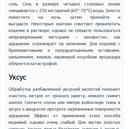
соль. Соль в размере четырех столовых ложек
смешивается с 250 мл горячей (60°-70°С) воды. Золото
поместите на ночь, затем промойте и
высушите. Некоторые знатоки советуют прокипятить
изделия в растворе, однако не спешите пользоваться
непроверенными методами – неизвестно, как
украшение отреагирует на кипячение. Для изделий с
бриллиантовыми и полудрагоценными вставками,
напылением, эмалью, керамикой подобная процедура
обернется катастрофой.
Уксус
Обработка разбавленной уксусной кислотой поможет
очистить металл от грязного налета, немного снимет
окисел. Смочите спонж или мягкую войлочную ткань в
уксусе и аккуратно протрите загрязненные поверхности
украшения. Эффект от применения этого способа
видимый, однако очень слабый. Для чистки золотых
цепочек, тонких, полых браслетов, кулонов с эмалью,