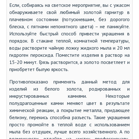
Если, собираясь на светское мероприятие, вы с ужасом
обнаруживаете свой любимый золотой гарнитур в
плачевном состоянии (потускневшим, без дорогого
блеска, с пятнами непонятного цвета) – не паникуйте.
Используйте быстрый способ привести украшения в
порядок. В стакане теплой, комнатной температуры,
воды растворите чайную ложку жидкого мыла и 20 мл
гидроген пероксида. Поместите изделия в раствор на
15-20 минут. Грязь растворится, а золото посветлеет и
приобретет былую яркость.
Противопоказано применять данный метод для
изделий из белого золота, родированных и
инкрустированных камнями. Некоторые
полудрагоценные камни меняют цвет в результате
химической реакции, а покрытие металла, придающее
белизну, перекись способна разъесть. Такие украшения
просто промойте в теплой воде с использованием
мыла без отдушек, лучше всего хозяйственного. А по
возможности отдайте на чистку профессионалу-