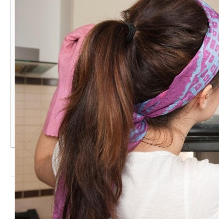
Поделитесь с друзьями!
Похожие записи:
Простой, но эффективный способ очистки
вентиляционной решетки от жира
7 эффективных домашних средств, которые помогут
уменьшить количество пыли и грязи в доме
5 простых, но эффективных средств для очистки
микроволновки
Добавить комментарий
Войти с
помощью:
Уважаемые читатели! Мы не приемлем в комментариях
мат, оскорбления других участников, спам и ссылки на