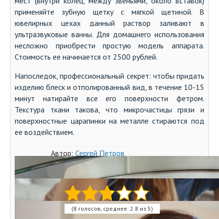
мест (внутри колец, между звеньями, около вставок)
применяйте зубную щетку с мягкой щетиной. В
ювелирных цехах данный раствор заливают в
ультразвуковые ванны. Для домашнего использования
несложно приобрести простую модель аппарата.
Стоимость ее начинается от 2500 рублей.
Напоследок, профессиональный секрет: чтобы придать
изделию блеск и отполированный вид, в течение 10-15
минут натирайте все его поверхности фетром.
Текстура ткани такова, что микрочастицы грязи и
поверхностные царапинки на металле стираются под
ее воздействием.
Автор:
Сергей Петров
Оцените статью:
(8 голосов, среднее: 2.8 из 5)