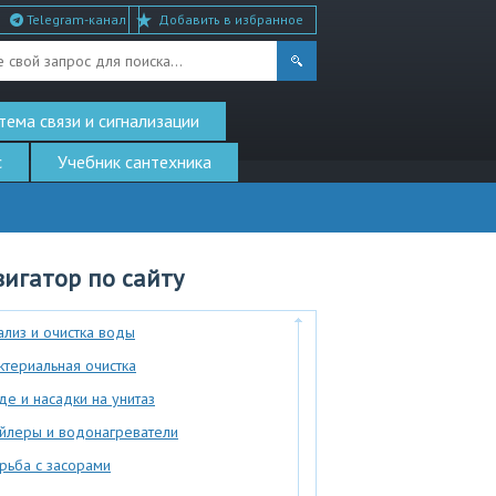
Telegram-канал
Добавить в избранное
тема связи и сигнализации
с
Учебник сантехника
игатор по сайту
ализ и очистка воды
ктериальная очистка
де и насадки на унитаз
йлеры и водонагреватели
рьба с засорами