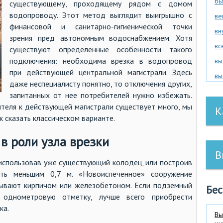
бы
существующему, проходящему рядом с домом
водопроводу. Этот метод выглядит выигрышно с
ве
финансовой и санитарно-гигиенической точки
вн
зрения пред автономным водоснабжением. Хотя
вс
существуют определенные особенности такого
подключения: необходима врезка в водопровод
вы
при действующей центральной магистрали. Здесь
вы
даже неспециалисту понятно, то отключения других,
вы
запитанных от нее потребителей нужно избежать.
вы
теля к действующей магистрали существует много, мы
К
к сказать классическом варианте.
ги
ги
в роли узла врезки
да
В
спользовав уже существующий колодец, или построив
да
ть меньшим 0,7 м. «Новоиспеченное» сооружение
де
ывают кирпичом или железобетоном. Если подземный
Бе
до
 однометровую отметку, лучше всего приобрести
ка.
ду
Вы