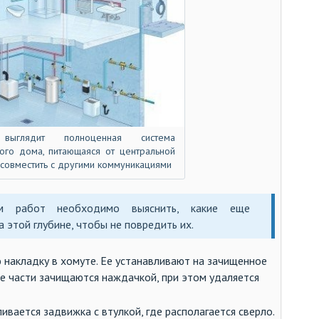
ун
ус
ут
ух
чи
эк
эн
ыглядит полноценная система
ого дома, питающаяся от центральной
эт
 совместить с другими коммуникациями
м работ необходимо выяснить, какие еще
 этой глубине, чтобы не повредить их.
 накладку в хомуте. Ее устанавливают на зачищенное
е части зачищаются наждачкой, при этом удаляется
ивается задвижка с втулкой, где располагается сверло.