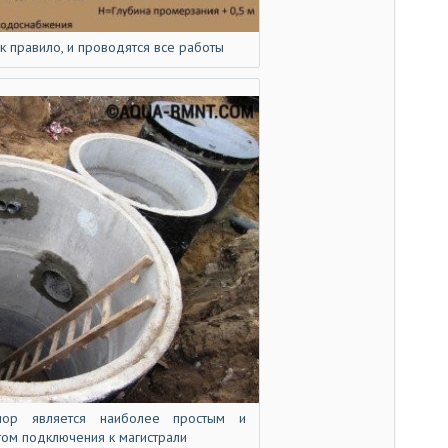
от
от
ак правило, и проводятся все работы
от
по
по
по
пр
пр
пр
ра
ра
ра
ре
ре
ор является наиболее простым и
ре
ом подключения к магистрали