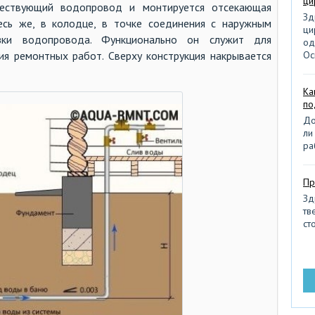
ци
ка
ществующий водопровод и монтируется отсекающая
Зд
десь же, в колодце, в точке соединения с наружным
ка
ци
зки водопровода. Функционально он служит для
од
ко
я ремонтных работ. Сверху конструкция накрывается
Ос
кр
ле
Ка
по
ли
До
ме
ли
ра
на
на
Пр
на
Зд
тв
не
сто
ню
об
об
об