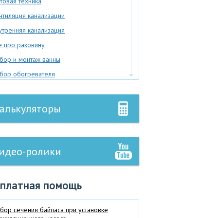
товая техника
нтиляция канализации
утренняя канализация
е про раковину
бор и монтаж ванны
бор обогревателя
гребная яма
полнение расчетов
алькуляторы
дроаккумулятор
дромассажная ванна
вление в трубопроводе
идео-ролики
чный туалет
лаем печку сами
сплатная помощь
кументы в гос.органы
шевая кабина
бор сечения байпаса при установке