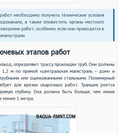
са
са
работ необходимо получить технические условия
са
одоканала, а также оповестить органы местного
роведения работ, особенно если они проводятся в
са
омагистрали.
са
св
ючевых этапов работ
си
провод, определяют трассу прокладки труб. Они должны
сл
е 1,2 м по прямой «центральная магистраль – дом» и
со
струбными или оцинкованными стальными. Полимерный
со
ребует для врезки сварочных работ. Траншея роется
димую глубину. Она должна быть больше, чем линия
ср
е менее 1 метра.
ст
те
те
то