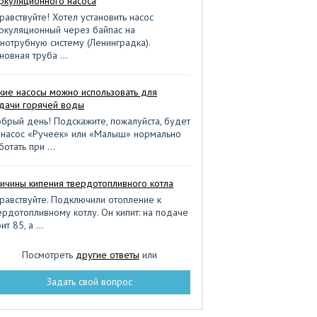
ркуляционного насоса
мины и печи
равствуйте! Хотел установить насос
нализационные колодцы
ркуляционный через байпас на
нотрубную систему (Ленинградка).
пка колодца на воду
новная труба ...
аны и смесители
тний садовый душ
кие насосы можно использовать для
дачи горячей воды
вневая канализация
брый день! Подскажите, пожалуйста, будет
тоды бурения скважины
 насос «Ручеек» или «Малыш» нормально
ботать при ...
ружный водопровод
сос в систему отопления
ичины кипения твердотопливного котла
сосная станция
равствуйте. Подключили отопление к
ердотопливному котлу. Он кипит: на подаче
стандартное отопление
ит 85, а ...
ансы обустройства скважин
Посмотреть
другие ответы
или
зоры септиков
служивание радиаторов
Задать свой вопрос
устройство бассейна