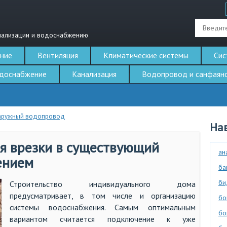
нализации и водоснабжению
ние
Вентиляция
Климатические системы
Сис
доснабжение
Канализация
Водопровод и санфаян
аружный водопровод
Нав
я врезки в существующий
ан
ением
ба
би
Строительство индивидуального дома
предусматривает, в том числе и организацию
бо
системы водоснабжения. Самым оптимальным
бо
вариантом считается подключение к уже