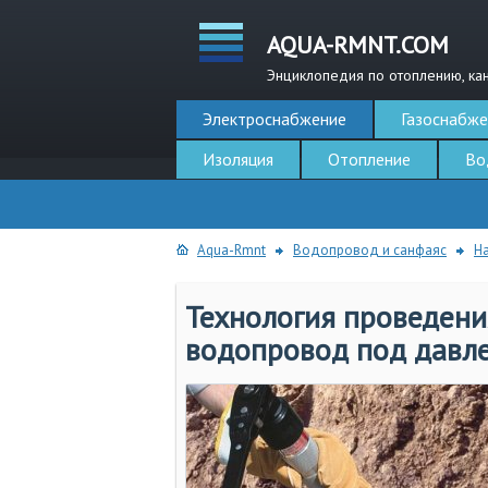
AQUA-RMNT.COM
Энциклопедия по отоплению, ка
Электроснабжение
Газоснабже
Изоляция
Отопление
Во
Aqua-Rmnt
Водопровод и санфаяс
Н
Технология проведени
водопровод под давл