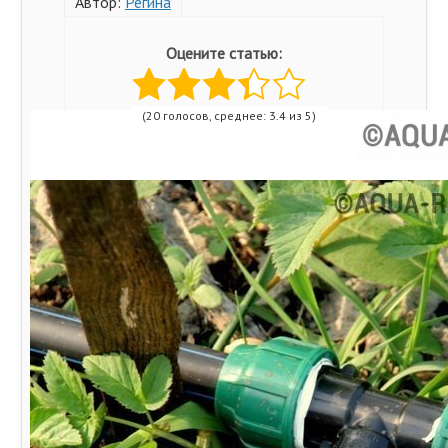
Автор:
Регина
Оцените статью:
(20 голосов, среднее: 3.4 из 5)
Поделитесь с друзьями!
Похожие записи:
Насос для капитального фонтана: какой агрегат
выбрать + краткий ликбез по установке
Какой насос лучше для колодца: общие требования к
агрегатам и советы по выбору
Какие трубы выбрать для организации полива огорода