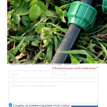
— советы по выбору от мастеров
Добавить комментарий
Войти с
помощью:
Уважаемые читатели! Мы не приемлем в комментариях
мат, оскорбления других участников, спам и ссылки на
сторонние ресурсы, враждебные заявления в сторону
администрации и посетителей ресурса. Комментарии,
нарушающие правила сайта, будут удалены.
Обязательные поля отмечены *
Следить за комментариями этой статьи