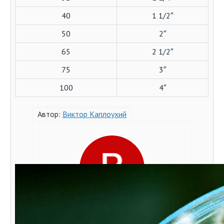
40
1 1/2″
50
2″
65
2 1/2″
75
3″
100
4″
Автор:
Виктор Каплоухий
Благодаря разносторонним увлечениям
пишу на разные темы, но самые любимые -