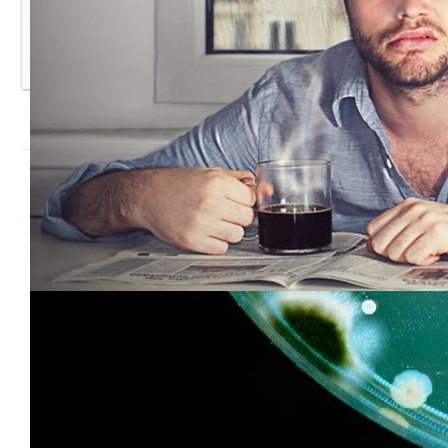
10 вещей, которые нельзя держать в спальне, если вы
хотите высыпаться
Добавить комментарий
Войти с
помощью:
Уважаемые читатели! Мы не приемлем в комментариях
мат, оскорбления других участников, спам и ссылки на
сторонние ресурсы, враждебные заявления в сторону
администрации и посетителей ресурса. Комментарии,
нарушающие правила сайта, будут удалены.
Обязательные поля отмечены *