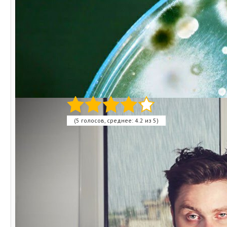
техника, технологии и строительство.
Возможно потому, что знаю множество
нюансов в этих областях не только
теоретически, вследствие учебы в
техническом университете и аспирантуре,
но и с практической стороны, так как
стараюсь все делать своими руками.
Оцените статью:
(5 голосов, среднее: 4.2 из 5)
Поделитесь с друзьями!
Похожие записи:
10 продуктов, которые нельзя хранить в холодильнике
15 неожиданных вещей, на которых больше микробов,
чем на ободке унитаза