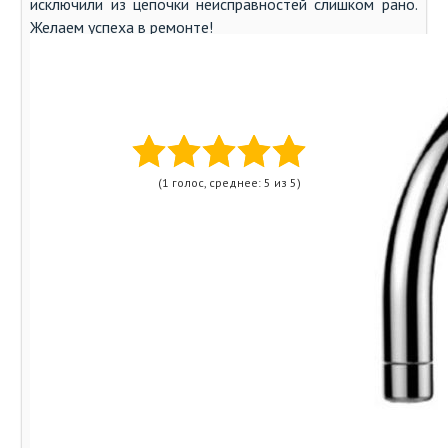
исключили из цепочки неисправностей слишком рано.
Желаем успеха в ремонте!
Автор:
Мария Добрынина
Оцените статью:
(1 голос, среднее: 5 из 5)
Поделитесь с друзьями!
Похожие записи:
10 вещей, которые нельзя держать в спальне, если вы
хотите высыпаться
15 вещей, которые нельзя бросать в унитаз, если не
хотите неприятностей
Сломалась ручка смесителя «Акватерм»: что делать?