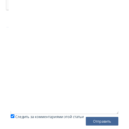
Добавить комментарий
Войти с
помощью:
Уважаемые читатели! Мы не приемлем в комментариях
мат, оскорбления других участников, спам и ссылки на
сторонние ресурсы, враждебные заявления в сторону
администрации и посетителей ресурса. Комментарии,
нарушающие правила сайта, будут удалены.
Обязательные поля отмечены *
Следить за комментариями этой статьи